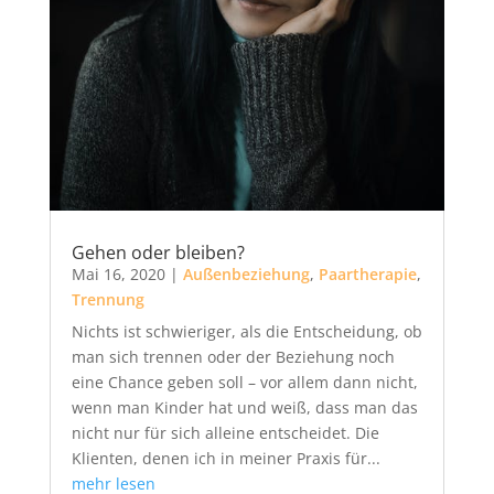
Gehen oder bleiben?
Mai 16, 2020
|
Außenbeziehung
,
Paartherapie
,
Trennung
Nichts ist schwieriger, als die Entscheidung, ob
man sich trennen oder der Beziehung noch
eine Chance geben soll – vor allem dann nicht,
wenn man Kinder hat und weiß, dass man das
nicht nur für sich alleine entscheidet. Die
Klienten, denen ich in meiner Praxis für...
mehr lesen