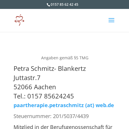
0157 85 62 42 45
Angaben gemäß §5 TMG
Petra Schmitz- Blankertz
Juttastr.7
52066 Aachen
Tel.: 0157 85624245
paartherapie.pe
traschmitz (at) web.de
Steuernummer: 201/5037/4439
Mitglied in der Berufsgenossenschaft für