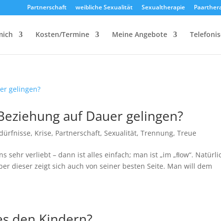
Partnerschaft
weibliche Sexualität
Sexualtherapie
Paarther
mich
Kosten/Termine
Meine Angebote
Telefoni
 Beziehung auf Dauer gelingen?
dürfnisse
,
Krise
,
Partnerschaft
,
Sexualität
,
Trennung
,
Treue
sehr verliebt – dann ist alles einfach; man ist „im „ﬂow“. Natürli
aber dieser zeigt sich auch von seiner besten Seite. Man will dem
es den Kindern?