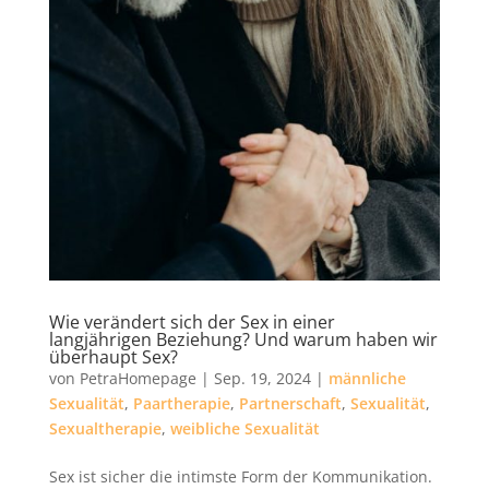
Wie verändert sich der Sex in einer
langjährigen Beziehung? Und warum haben wir
überhaupt Sex?
von
PetraHomepage
|
Sep. 19, 2024
|
männliche
Sexualität
,
Paartherapie
,
Partnerschaft
,
Sexualität
,
Sexualtherapie
,
weibliche Sexualität
Sex ist sicher die intimste Form der Kommunikation.