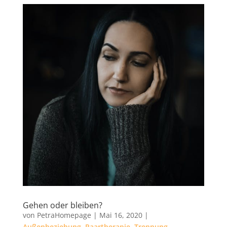
Gehen oder bleiben?
von
PetraHomepage
|
Mai 16, 2020
|
Außenbeziehung
,
Paartherapie
,
Trennung