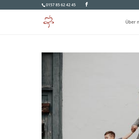
0157 85 62 42 45
Über 