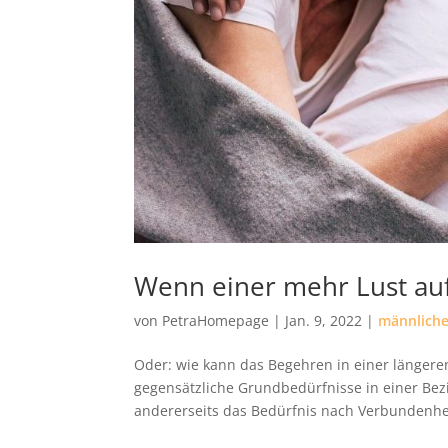
Wenn einer mehr Lust auf 
von
PetraHomepage
|
Jan. 9, 2022
|
männliche
Oder: wie kann das Begehren in einer längere
gegensätzliche Grundbedürfnisse in einer Bez
andererseits das Bedürfnis nach Verbundenheit