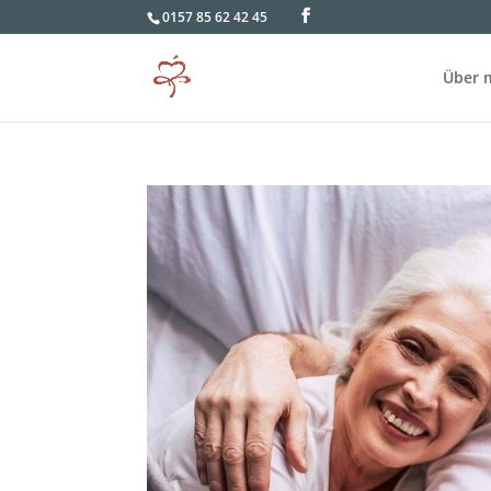
0157 85 62 42 45
Über 