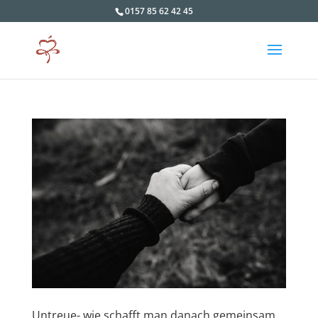
0157 85 62 42 45
Untreue- wie schafft man danach gemeinsam