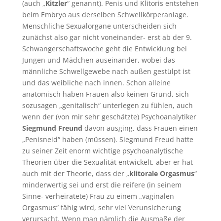
(auch „
Kitzler
“ genannt). Penis und Klitoris entstehen
beim Embryo aus derselben Schwellkörperanlage.
Menschliche Sexualorgane unterscheiden sich
zunächst also gar nicht voneinander- erst ab der 9.
Schwangerschaftswoche geht die Entwicklung bei
Jungen und Mädchen auseinander, wobei das
männliche Schwellgewebe nach außen gestülpt ist
und das weibliche nach innen. Schon alleine
anatomisch haben Frauen also keinen Grund, sich
sozusagen „genitalisch“ unterlegen zu fühlen, auch
wenn der (von mir sehr geschätzte) Psychoanalytiker
Siegmund Freund
davon ausging, dass Frauen einen
„Penisneid“ haben (müssen). Siegmund Freud hatte
zu seiner Zeit enorm wichtige psychoanalytische
Theorien über die Sexualität entwickelt, aber er hat
auch mit der Theorie, dass der „
klitorale Orgasmus
“
minderwertig sei und erst die reifere (in seinem
Sinne- verheiratete) Frau zu einem „vaginalen
Orgasmus“ fähig wird, sehr viel Verunsicherung
verursacht. Wenn man nämlich die Ausmaße der