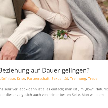
 Beziehung auf Dauer gelingen?
dürfnisse
,
Krise
,
Partnerschaft
,
Sexualität
,
Trennung
,
Treue
sehr verliebt – dann ist alles einfach; man ist „im „ﬂow“. Natürli
aber dieser zeigt sich auch von seiner besten Seite. Man will dem