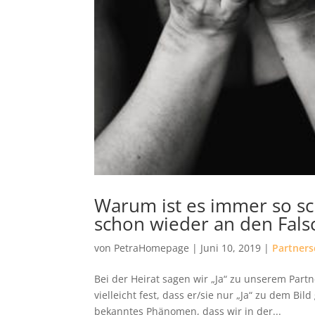
Warum ist es immer so sc
schon wieder an den Fals
von
PetraHomepage
|
Juni 10, 2019
|
Partners
Bei der Heirat sagen wir „Ja“ zu unserem Partn
vielleicht fest, dass er/sie nur „Ja“ zu dem Bil
bekanntes Phänomen, dass wir in der...