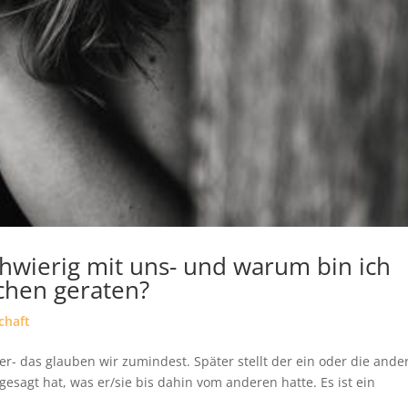
hwierig mit uns- und warum bin ich
chen geraten?
chaft
er- das glauben wir zumindest. Später stellt der ein oder die ande
d gesagt hat, was er/sie bis dahin vom anderen hatte. Es ist ein