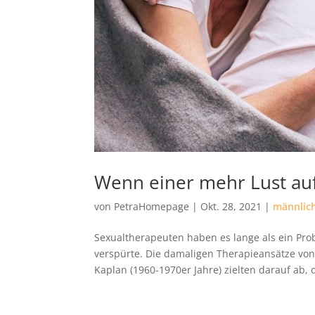
Wenn einer mehr Lust auf 
von
PetraHomepage
|
Okt. 28, 2021
|
männlich
Sexualtherapeuten haben es lange als ein Prob
verspürte. Die damaligen Therapieansätze von
Kaplan (1960-1970er Jahre) zielten darauf ab, d