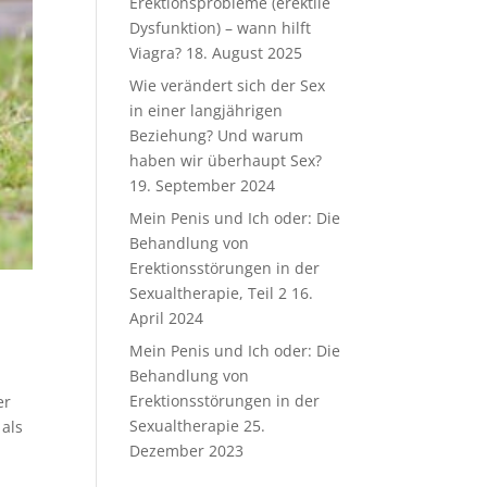
Erektionsprobleme (erektile
Dysfunktion) – wann hilft
Viagra?
18. August 2025
Wie verändert sich der Sex
in einer langjährigen
Beziehung? Und warum
haben wir überhaupt Sex?
19. September 2024
Mein Penis und Ich oder: Die
Behandlung von
Erektionsstörungen in der
Sexualtherapie, Teil 2
16.
April 2024
Mein Penis und Ich oder: Die
Behandlung von
Erektionsstörungen in der
er
Sexualtherapie
25.
 als
Dezember 2023