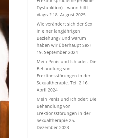
Erektionsprobleme (erektile
Dysfunktion) – wann hilft
Viagra?
18. August 2025
Wie verändert sich der Sex
in einer langjährigen
Beziehung? Und warum
haben wir überhaupt Sex?
19. September 2024
Mein Penis und Ich oder: Die
Behandlung von
Erektionsstörungen in der
Sexualtherapie, Teil 2
16.
April 2024
Mein Penis und Ich oder: Die
Behandlung von
Erektionsstörungen in der
Sexualtherapie
25.
Dezember 2023