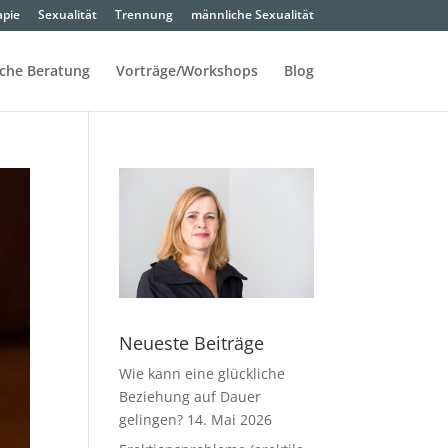
apie
Sexualität
Trennung
männliche Sexualität
sche Beratung
Vorträge/Workshops
Blog
Neueste Beiträge
Wie kann eine glückliche
Beziehung auf Dauer
gelingen?
14. Mai 2026