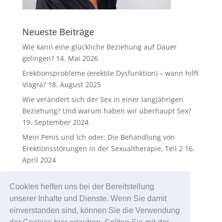
Neueste Beiträge
Wie kann eine glückliche Beziehung auf Dauer
gelingen?
14. Mai 2026
Erektionsprobleme (erektile Dysfunktion) – wann hilft
Viagra?
18. August 2025
Wie verändert sich der Sex in einer langjährigen
Beziehung? Und warum haben wir überhaupt Sex?
19. September 2024
Mein Penis und Ich oder: Die Behandlung von
Erektionsstörungen in der Sexualtherapie, Teil 2
16.
April 2024
Mein Penis und Ich oder: Die Behandlung von
Erektionsstörungen in der Sexualtherapie
25.
Cookies helfen uns bei der Bereitstellung
Dezember 2023
unserer Inhalte und Dienste. Wenn Sie damit
einverstanden sind, können Sie die Verwendung