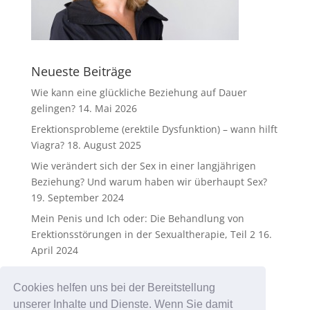
Neueste Beiträge
Wie kann eine glückliche Beziehung auf Dauer
gelingen?
14. Mai 2026
Erektionsprobleme (erektile Dysfunktion) – wann hilft
Viagra?
18. August 2025
Wie verändert sich der Sex in einer langjährigen
Beziehung? Und warum haben wir überhaupt Sex?
19. September 2024
Mein Penis und Ich oder: Die Behandlung von
Erektionsstörungen in der Sexualtherapie, Teil 2
16.
April 2024
Mein Penis und Ich oder: Die Behandlung von
Erektionsstörungen in der Sexualtherapie
25.
Cookies helfen uns bei der Bereitstellung
Dezember 2023
unserer Inhalte und Dienste. Wenn Sie damit