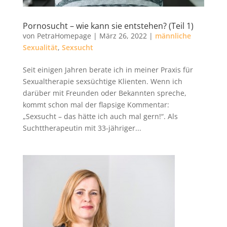
Pornosucht – wie kann sie entstehen? (Teil 1)
von
PetraHomepage
|
März 26, 2022
|
männliche
Sexualität
,
Sexsucht
Seit einigen Jahren berate ich in meiner Praxis für
Sexualtherapie sexsüchtige Klienten. Wenn ich
darüber mit Freunden oder Bekannten spreche,
kommt schon mal der flapsige Kommentar:
„Sexsucht – das hätte ich auch mal gern!“. Als
Suchttherapeutin mit 33-jähriger...